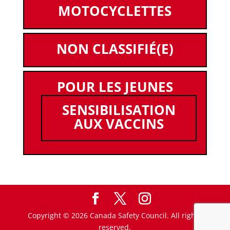
MOTOCYCLETTES
NON CLASSIFIÉ(E)
POUR LES JEUNES
SENSIBILISATION
AUX VACCINS
Copyright © 2026 Canada Safety Council. All rights
reserved.