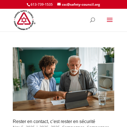
613-739-1535
csc@safety-council.org
Rester en contact, c’est rester en sécurité