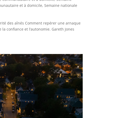
unautaire et à domicile
,
Semaine nationale
écurité des aînés Comment repérer une arnaque
 la confiance et l’autonomie. Gareth Jones