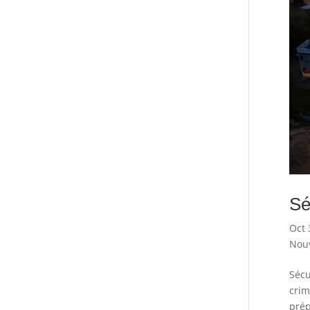
Sé
Oct 
Nouv
Sécu
crim
prép