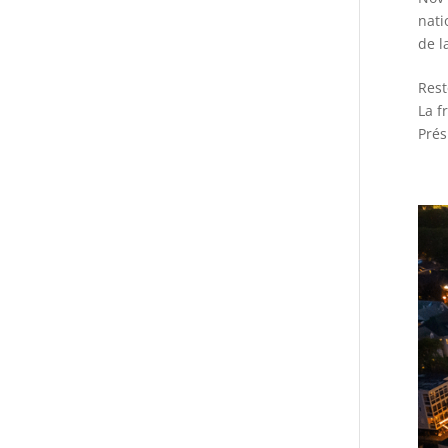
nati
de l
Rest
La f
Prés