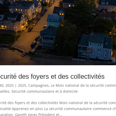
curité des foyers et des collectivités
30, 2025
|
2025
,
Campagnes
,
Le Mois national de la sécurité commu
elles
,
Sécurité communautaire et à domicile
rité des foyers et des collectivités Mois national de la sécurité c
inalité Apprenez-en plus La sécurité communautaire commence chez
aration. Gareth Jones Président et...