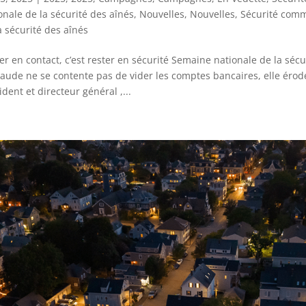
onale de la sécurité des aînés
,
Nouvelles
,
Nouvelles
,
Sécurité comm
a sécurité des aînés
er en contact, c’est rester en sécurité Semaine nationale de la s
raude ne se contente pas de vider les comptes bancaires, elle érode
ident et directeur général ,...