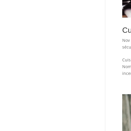
Cu
Nov 
sécu
Cuis
Nomb
ince