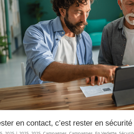
ster en contact, c’est rester en sécurité
5, 2025
|
2025
,
2025
,
Campagnes
,
Campagnes
,
En Vedette
,
Sécurit