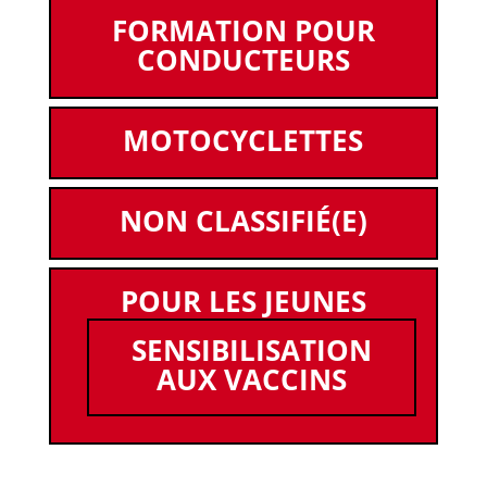
FORMATION POUR
CONDUCTEURS
MOTOCYCLETTES
NON CLASSIFIÉ(E)
POUR LES JEUNES
SENSIBILISATION
AUX VACCINS