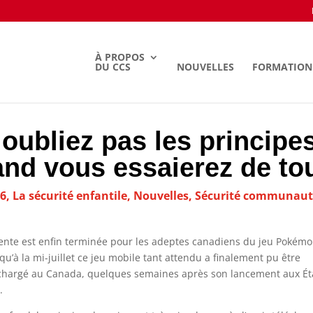
À PROPOS
DU CCS
NOUVELLES
FORMATION
ubliez pas les principe
and vous essaierez de tou
6
,
La sécurité enfantile
,
Nouvelles
,
Sécurité communauta
tente est enfin terminée pour les adeptes canadiens du jeu Pokém
qu’à la mi-juillet ce jeu mobile tant attendu a finalement pu être
chargé au Canada, quelques semaines après son lancement aux Ét
.