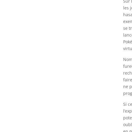
Sur 
les 
hasa
exem
se t
lanc
Poké
virtu
Nomb
fure
rech
fair
ne p
prog
Si c
l’ex
pote
oubl
en p