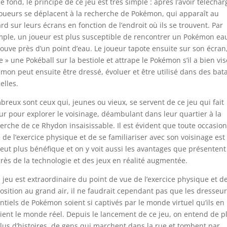
le fond, le principe de ce jeu est très simple : après l’avoir téléchar
joueurs se déplacent à la recherche de Pokémon, qui apparaît au
rd sur leurs écrans en fonction de l’endroit où ils se trouvent. Par
ple, un joueur est plus susceptible de rencontrer un Pokémon eau 
rouve près d’un point d’eau. Le joueur tapote ensuite sur son écran,
e » une Pokéball sur la bestiole et attrape le Pokémon s’il a bien vis
mon peut ensuite être dressé, évoluer et être utilisé dans des bata
elles.
reux sont ceux qui, jeunes ou vieux, se servent de ce jeu qui fait
ur pour explorer le voisinage, déambulant dans leur quartier à la
erche de ce Rhydon insaisissable. Il est évident que toute occasio
e de l’exercice physique et de se familiariser avec son voisinage est
eut plus bénéfique et on y voit aussi les avantages que présentent
rès de la technologie et des jeux en réalité augmentée.
e jeu est extraordinaire du point de vue de l’exercice physique et d
position au grand air, il ne faudrait cependant pas que les dresseu
ntiels de Pokémon soient si captivés par le monde virtuel qu’ils en
ient le monde réel. Depuis le lancement de ce jeu, on entend de p
lus d’histoires de gens qui marchent dans la rue et tombent par