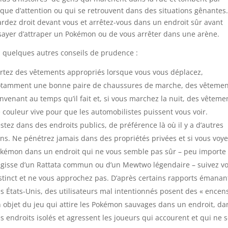
ue d’attention ou qui se retrouvent dans des situations gênantes.
rdez droit devant vous et arrêtez-vous dans un endroit sûr avant
sayer d’attraper un Pokémon ou de vous arrêter dans une arène.
i quelques autres conseils de prudence :
rtez des vêtements appropriés lorsque vous vous déplacez,
tamment une bonne paire de chaussures de marche, des vêtemen
nvenant au temps qu’il fait et, si vous marchez la nuit, des vêteme
 couleur vive pour que les automobilistes puissent vous voir.
stez dans des endroits publics, de préférence là où il y a d’autres
ns. Ne pénétrez jamais dans des propriétés privées et si vous voy
kémon dans un endroit qui ne vous semble pas sûr – peu importe q
agisse d’un Rattata commun ou d’un Mewtwo légendaire – suivez vo
stinct et ne vous approchez pas. D’après certains rapports émanan
s États-Unis, des utilisateurs mal intentionnés posent des « encens
 objet du jeu qui attire les Pokémon sauvages dans un endroit, da
s endroits isolés et agressent les joueurs qui accourent et qui ne 