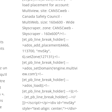
load placement for account:
Multiview, site: CANSCweb -
Canada Safety Council -
MultiWeb, size: 160x600 - Wide
Skyscraper, zone: CANSCweb -
Skyscraper - 160x600*/<!--
[et_pb_line_break_holder] --
ts
>ados_add_placement(4466,
nts
113700, "mvSky",
6).setZone(127131);<!--
[et_pb_line_break_holder] --
ez un
>ados_setDomain('engine.multivi
ew.com');<!--
u’il
[et_pb_line_break_holder] --
tre
>ados_load();<!--
t
[et_pb_line_break_holder] -->});<!-
 »,
- [et_pb_line_break_holder] -->//
ns
]]></script></p><div id="mvSky"
se
style="text-align: center;"></div>