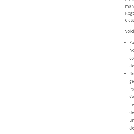
manq
Rega
d’es
Voic
Po
no
co
de
Re
ge
Po
s’
in
de
un
de