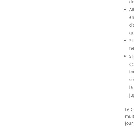
do
Al
en
d’
qu
Si
té
Si
ac
to
so
la
ju
Le C
mult
jour