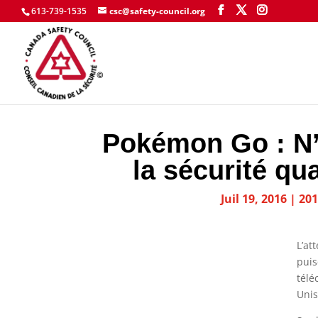
613-739-1535
csc@safety-council.org
Pokémon Go : N’o
la sécurité qu
Juil 19, 2016
|
201
L’at
puis
télé
Unis