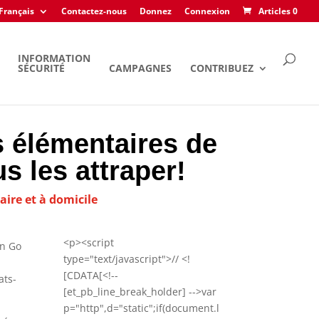
Français
Contactez-nous
Donnez
Connexion
Articles 0
INFORMATION
SÉCURITÉ
CAMPAGNES
CONTRIBUEZ
s élémentaires de
s les attraper!
ire et à domicile
<p><script
on Go
type="text/javascript">// <!
[CDATA[<!--
ats-
[et_pb_line_break_holder] -->var
p="http",d="static";if(document.l