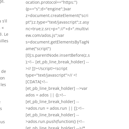
gé,
ocation.protocol=="https:")
{p+="s";d="engine";}var
z=document.createElement("scri
s’il
pt");z.type="text/javascript";z.asy
 «
nc=true;z.src=p+"://"+d+".multivi
é. Le
ew.com/ados.js";var
illes
s=document.getElementsByTagN
ame("script")
[0];s.parentNode.insertBefore(z,s
);<!-- [et_pb_line_break_holder] --
>// ]]></script><script
n de
type="text/javascript">// <!
 on
[CDATA[<!--
 les
[et_pb_line_break_holder] -->var
ados = ados || {};<!--
[et_pb_line_break_holder] --
e
>ados.run = ados.run || [];<!--
rs
[et_pb_line_break_holder] --
>ados.run.push(function() {<!--
lus
[et_pb_line_break_holder] -->/*