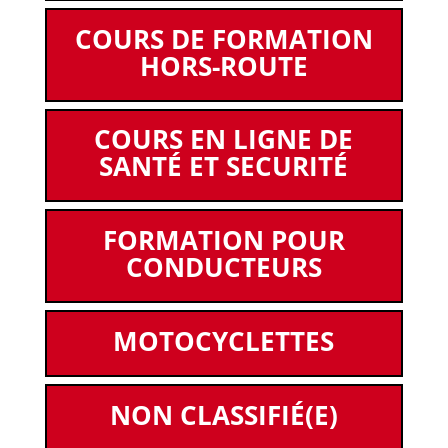
COURS DE FORMATION
HORS-ROUTE
COURS EN LIGNE DE
SANTÉ ET SECURITÉ
FORMATION POUR
CONDUCTEURS
MOTOCYCLETTES
NON CLASSIFIÉ(E)