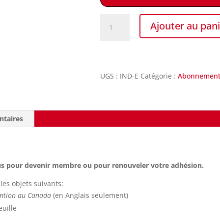
quantité
Ajouter au pani
de
Trousse
d’adhésion
Particulier
UGS :
IND-E
Catégorie :
Abonnemen
ntaires
ssus pour devenir membre ou pour renouveler votre adhésion.
les objets suivants:
ention au Canada
(en Anglais seulement)
uille