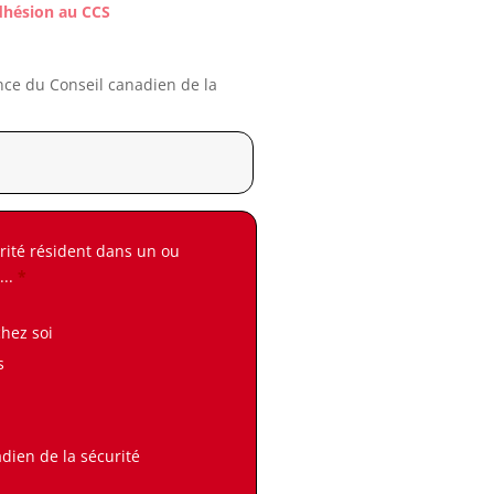
hésion au CCS
ce du Conseil canadien de la
rité résident dans un ou
...
*
hez soi
s
dien de la sécurité