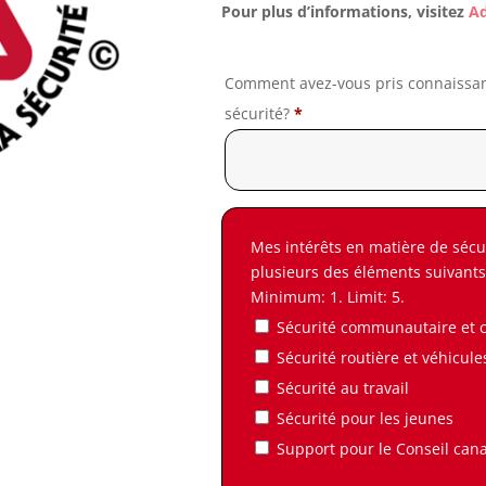
Pour plus d’informations, visitez
Ad
Comment avez-vous pris connaissan
sécurité?
*
Mes intérêts en matière de sécu
plusieurs des éléments suivants
Minimum: 1. Limit: 5.
Sécurité communautaire et c
Sécurité routière et véhicule
Sécurité au travail
Sécurité pour les jeunes
Support pour le Conseil cana