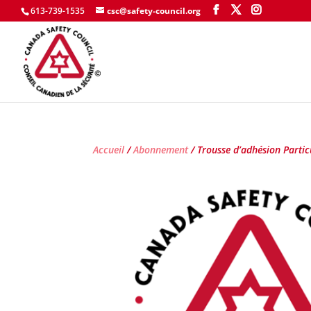
613-739-1535
csc@safety-council.org
Accueil
/
Abonnement
/ Trousse d’adhésion Partic