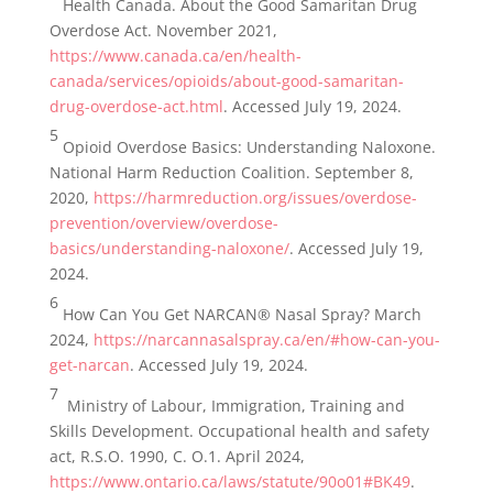
Health Canada. About the Good Samaritan Drug
Overdose Act
.
November 2021,
https://www.canada.ca/en/health-
canada/services/opioids/about-good-samaritan-
drug-overdose-act.html
. Accessed July 19, 2024.
5
Opioid Overdose Basics: Understanding Naloxone.
National Harm Reduction Coalition. September 8,
2020,
https://harmreduction.org/issues/overdose-
prevention/overview/overdose-
basics/understanding-naloxone/
. Accessed July 19,
2024.
6
How Can You Get NARCAN® Nasal Spray? March
2024,
https://narcannasalspray.ca/en/#how-can-you-
get-narcan
.
Accessed July 19, 2024.
7
Ministry of Labour, Immigration, Training and
Skills Development. Occupational health and safety
act, R.S.O. 1990, C. O.1. April 2024,
https://www.ontario.ca/laws/statute/90o01#BK49
.