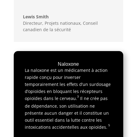
Lewis Smith
Directeur, Projets nationaux
,
Conseil
canadien de la sécurité
Naloxone
La naloxone est un médicament à action
rapide conçu pour inverser
temporairement les effets d’un surdosage
d’opioïdes en bloquant les récepteurs
3
opioïdes dans le cerveau.
Il ne crée pas
de dépendance, son utilisation ne
présente aucun danger et il constitue un
outil essentiel dans la lutte contre les
5
intoxications accidentelles aux opioïdes.