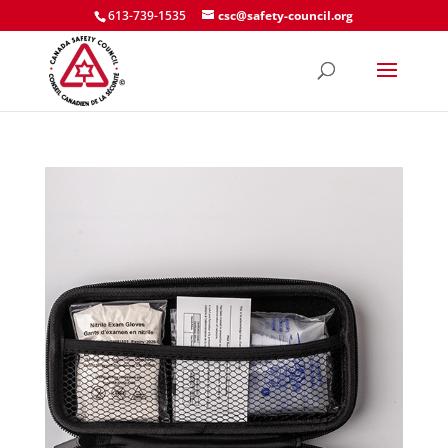
613-739-1535
csc@safety-council.org