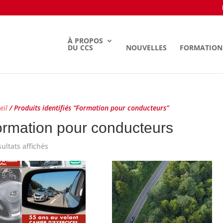
À PROPOS
DU CCS
NOUVELLES
FORMATION
eil
/ Produits identifiés “Formation pour conducteurs”
rmation pour conducteurs
sultats affichés