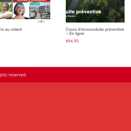
ns au volant
Cours d’écoconduite préventive
– En ligne
$
94.95
ghts reserved.